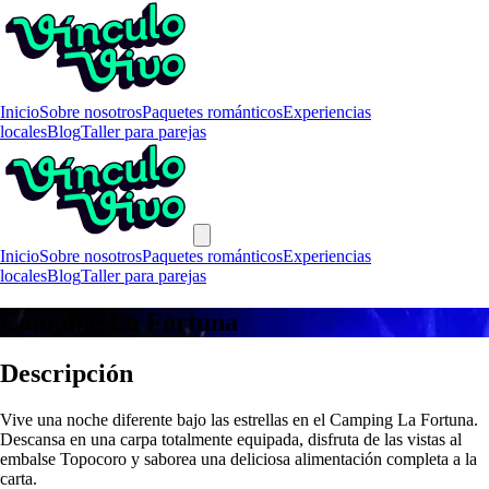
Inicio
Sobre nosotros
Paquetes románticos
Experiencias
locales
Blog
Taller para parejas
Inicio
Sobre nosotros
Paquetes románticos
Experiencias
locales
Blog
Taller para parejas
Camping La Fortuna
Descripción
Vive una noche diferente bajo las estrellas en el Camping La Fortuna.
Descansa en una carpa totalmente equipada, disfruta de las vistas al
embalse Topocoro y saborea una deliciosa alimentación completa a la
carta.