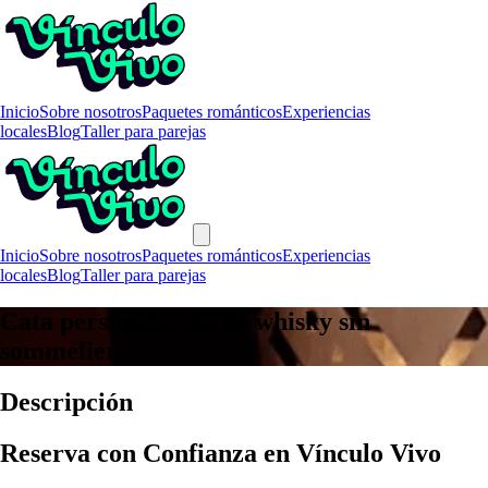
Inicio
Sobre nosotros
Paquetes románticos
Experiencias
locales
Blog
Taller para parejas
Inicio
Sobre nosotros
Paquetes románticos
Experiencias
locales
Blog
Taller para parejas
Cata personalizada de whisky sin
sommelier
Descripción
Reserva con Confianza en Vínculo Vivo