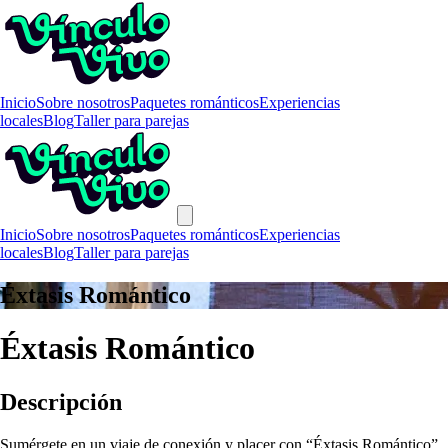
Inicio
Sobre nosotros
Paquetes románticos
Experiencias
locales
Blog
Taller para parejas
Inicio
Sobre nosotros
Paquetes románticos
Experiencias
locales
Blog
Taller para parejas
Éxtasis Romántico
Éxtasis Romántico
Descripción
Sumérgete en un viaje de conexión y placer con “Éxtasis Romántico”.